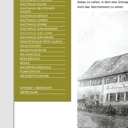
Anbau zu sehen, in dem eine Schnap
GASTHAUS ADLER
noch das Storchennest zu sehen
GASTHAUS DEUTSCHER
KAISER
GASTHAUS HIRSCH
GASTHAUS LÖWEN
GASTHAUS SONNE
GASTHAUS ZUM BAHNHOF
GASTHAUS ZUM LAMM
GASTHAUS ZUR KRONE
GEBURTSHAUS FRITZ ULRICH
HAUS ESCHER
MAURITIUSKIRCHE
MILCHHÄUSLE
MÜHLBRÜCKE
MÜHLE
NATURFREUNDEHAUS
PUMPSTATION
WEICHERTSCHEUNE
SITEMAP | ÜBERSICHT
IMPRESSUM