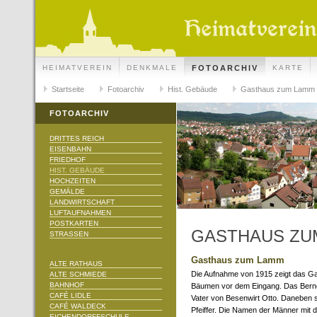
HEIMATVEREIN
DENKMALE
FOTOARCHIV
KARTE
Startseite
Fotoarchiv
Hist. Gebäude
Gasthaus zum Lamm
FOTOARCHIV
DRITTES REICH
EISENBAHN
FRIEDHOF
HIST. GEBÄUDE
HOCHZEITEN
GEMÄLDE
LANDWIRTSCHAFT
LUFTAUFNAHMEN
POSTKARTEN
GASTHAUS ZU
STRASSEN
Gasthaus zum Lamm
ALTE RATHAUS
Die Aufnahme von 1915 zeigt das G
ALTE SCHMIEDE
BAHNHOF
Bäumen vor dem Eingang. Das Berner
CAFÉ LIDLE
Vater von Besenwirt Otto. Daneben 
CAFÉ WALDECK
Pfeiffer. Die Namen der Männer mit de
EICHENDORFFSCHULE