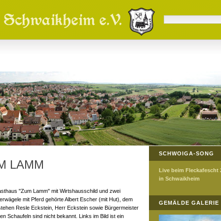
SCHWOIGA-SONG
M LAMM
Live beim Fleckafescht
in Schwaikheim
asthaus "Zum Lamm" mit Wirtshausschild und zwei
wägele mit Pferd gehörte Albert Escher (mit Hut), dem
GEMÄLDE GALERIE
stehen Resle Eckstein, Herr Eckstein sowie Bürgermeister
n Schaufeln sind nicht bekannt. Links im Bild ist ein