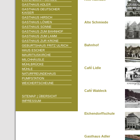
GASTHAUS ADLER
GASTHAUS DEUTSCHER
KAISER
GASTHAUS HIRSCH
GASTHAUS LÖWEN
Alte Schmiede
GASTHAUS SONNE
GASTHAUS ZUM BAHNHOF
GASTHAUS ZUM LAMM
GASTHAUS ZUR KRONE
Bahnhof
GEBURTSHAUS FRITZ ULRICH
HAUS ESCHER
MAURITIUSKIRCHE
MILCHHÄUSLE
MÜHLBRÜCKE
Café Lidle
MÜHLE
NATURFREUNDEHAUS
PUMPSTATION
WEICHERTSCHEUNE
Café Waldeck
SITEMAP | ÜBERSICHT
IMPRESSUM
Eichendorffschule
Gasthaus Adler