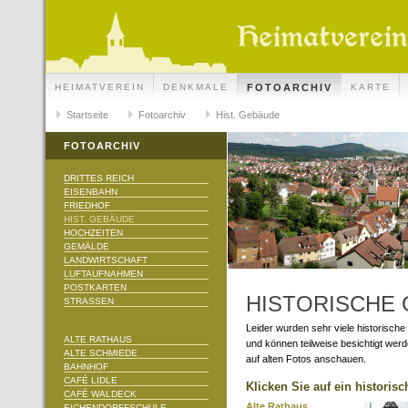
HEIMATVEREIN
DENKMALE
FOTOARCHIV
KARTE
Startseite
Fotoarchiv
Hist. Gebäude
FOTOARCHIV
DRITTES REICH
EISENBAHN
FRIEDHOF
HIST. GEBÄUDE
HOCHZEITEN
GEMÄLDE
LANDWIRTSCHAFT
LUFTAUFNAHMEN
POSTKARTEN
HISTORISCHE
STRASSEN
Leider wurden sehr viele historisch
ALTE RATHAUS
und können teilweise besichtigt wer
ALTE SCHMIEDE
auf alten Fotos anschauen.
BAHNHOF
CAFÉ LIDLE
Klicken Sie auf ein historis
CAFÉ WALDECK
Alte Rathaus
EICHENDORFFSCHULE