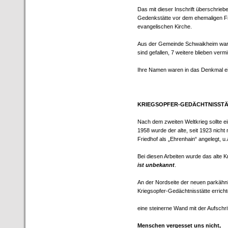
Das mit dieser Inschrift überschrie
Gedenkstätte vor dem ehemaligen Fr
evangelischen Kirche.
Aus der Gemeinde Schwaikheim ware
sind gefallen, 7 weitere blieben vermi
Ihre Namen waren in das Denkmal ei
KRIEGSOPFER-GEDÄCHTNISST
Nach dem zweiten Weltkrieg sollte e
1958 wurde der alte, seit 1923 nicht
Friedhof als „Ehrenhain“ angelegt, u
Bei diesen Arbeiten wurde das alte 
ist unbekannt
.
An der Nordseite der neuen parkähnl
Kriegsopfer-Gedächtnisstätte erricht
eine steinerne Wand mit der Aufschrif
Menschen vergesset uns nicht,