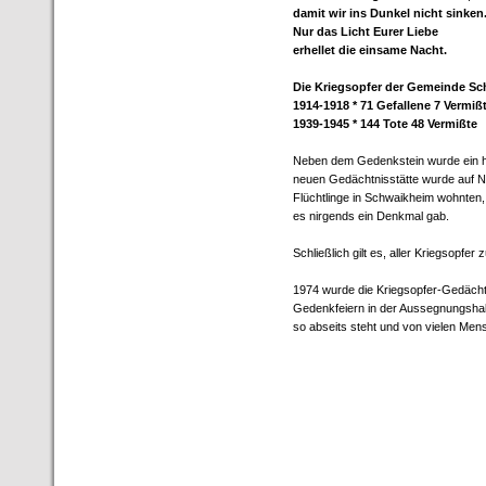
damit wir ins Dunkel nicht sinken
Nur das Licht Eurer Liebe
erhellet die einsame Nacht.
Die Kriegsopfer der Gemeinde S
1914-1918 * 71 Gefallene 7 Vermiß
1939-1945 * 144 Tote 48 Vermißte
Neben dem Gedenkstein wurde ein ho
neuen Gedächtnisstätte wurde auf Na
Flüchtlinge in Schwaikheim wohnten, 
es nirgends ein Denkmal gab.
Schließlich gilt es, aller Kriegsopf
1974 wurde die Kriegsopfer-Gedächtni
Gedenkfeiern in der Aussegnungshal
so abseits steht und von vielen Me