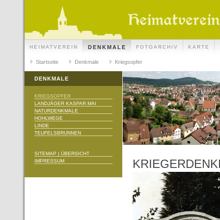
HEIMATVEREIN
DENKMALE
FOTOARCHIV
KARTE
Startseite
Denkmale
Kriegsopfer
DENKMALE
KRIEGSOPFER
LANDJÄGER KASPAR MAI
NATURDENKMALE
HOHLWEGE
LINDE
TEUFELSBRUNNEN
SITEMAP | ÜBERSICHT
KRIEGERDENK
IMPRESSUM