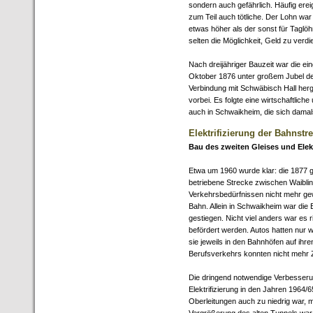
sondern auch gefährlich. Häufig erei
zum Teil auch tötliche. Der Lohn war
etwas höher als der sonst für Taglöhn
selten die Möglichkeit, Geld zu verdi
Nach dreijähriger Bauzeit war die ei
Oktober 1876 unter großem Jubel der
Verbindung mit Schwäbisch Hall herge
vorbei. Es folgte eine wirtschaftlich
auch in Schwaikheim, die sich damal
Elektrifizierung der Bahnstr
Bau des zweiten Gleises und Elek
Etwa um 1960 wurde klar: die 1877 g
betriebene Strecke zwischen Waibl
Verkehrsbedürfnissen nicht mehr g
Bahn. Allein in Schwaikheim war die
gestiegen. Nicht viel anders war es
befördert werden. Autos hatten nur w
sie jeweils in den Bahnhöfen auf i
Berufsverkehrs konnten nicht mehr 
Die dringend notwendige Verbesseru
Elektrifizierung in den Jahren 1964/6
Oberleitungen auch zu niedrig war,