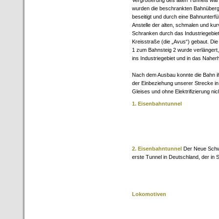
Vergrößerung des alten Tunnels war 
wurden die beschrankten Bahnüberg
beseitigt und durch eine Bahnunterf
Anstelle der alten, schmalen und ku
Schranken durch das Industriegebiet
Kreisstraße (die „Avus“) gebaut. D
1 zum Bahnsteig 2 wurde verlänger
ins Industriegebiet und in das Naher
Nach dem Ausbau konnte die Bahn ihr
der Einbeziehung unserer Strecke i
Gleises und ohne Elektrifizierung n
1. Eisenbahntunnel
2. Eisenbahntunnel
Der Neue Schw
erste Tunnel in Deutschland, der in 
Lokomotiven