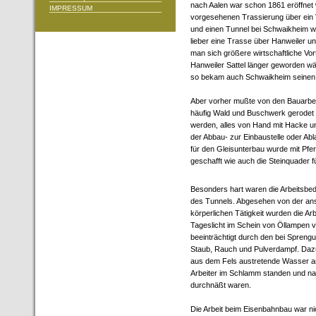
nach Aalen war schon 1861 eröffnet 
IMPRESSUM
vorgesehenen Trassierung über ein 
und einen Tunnel bei Schwaikheim w
lieber eine Trasse über Hanweiler 
man sich größere wirtschaftliche Vor
Hanweiler Sattel länger geworden wär
so bekam auch Schwaikheim seinen
Aber vorher mußte von den Bauarbei
häufig Wald und Buschwerk gerodet u
werden, alles von Hand mit Hacke un
der Abbau- zur Einbaustelle oder Ab
für den Gleisunterbau wurde mit Pf
geschafft wie auch die Steinquader f
Besonders hart waren die Arbeitsbe
des Tunnels. Abgesehen von der an
körperlichen Tätigkeit wurden die Ar
Tageslicht im Schein von Öllampen ve
beeinträchtigt durch den bei Spren
Staub, Rauch und Pulverdampf. Daz
aus dem Fels austretende Wasser a
Arbeiter im Schlamm standen und nac
durchnäßt waren.
Die Arbeit beim Eisenbahnbau war ni