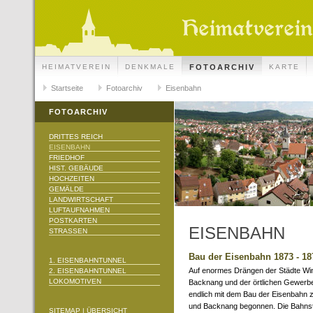
HEIMATVEREIN
DENKMALE
FOTOARCHIV
KARTE
Startseite
Fotoarchiv
Eisenbahn
FOTOARCHIV
DRITTES REICH
EISENBAHN
FRIEDHOF
HIST. GEBÄUDE
HOCHZEITEN
GEMÄLDE
LANDWIRTSCHAFT
LUFTAUFNAHMEN
POSTKARTEN
EISENBAHN
STRASSEN
Bau der Eisenbahn 1873 - 18
1. EISENBAHNTUNNEL
Auf enormes Drängen der Städte W
2. EISENBAHNTUNNEL
LOKOMOTIVEN
Backnang und der örtlichen Gewerb
endlich mit dem Bau der Eisenbahn 
und Backnang begonnen. Die Bahnst
SITEMAP | ÜBERSICHT