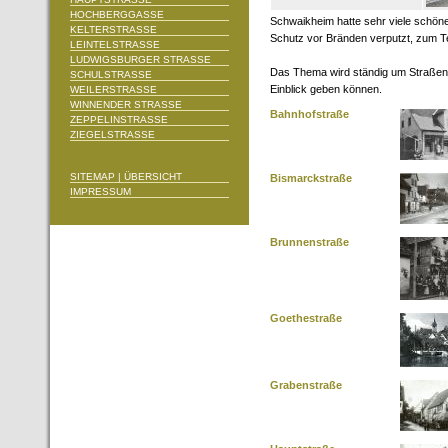
HOCHBERGGASSE
Schwaikheim hatte sehr viele schön
KELTERSTRASSE
Schutz vor Bränden verputzt, zum Te
LEINTELSTRASSE
LUDWIGSBURGER STRASSE
Das Thema wird ständig um Straßen u
SCHULSTRASSE
Einblick geben können.
WEILERSTRASSE
WINNENDER STRASSE
Bahnhofstraße
ZEPPELINSTRASSE
ZIEGELSTRASSE
SITEMAP | ÜBERSICHT
Bismarckstraße
IMPRESSUM
Brunnenstraße
Goethestraße
Grabenstraße