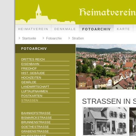
HEIMATVEREIN
DENKMALE
FOTOARCHIV
KARTE
Startseite
Fotoarchiv
Straßen
FOTOARCHIV
DRITTES REICH
EISENBAHN
FRIEDHOF
HIST. GEBÄUDE
HOCHZEITEN
GEMÄLDE
LANDWIRTSCHAFT
LUFTAUFNAHMEN
POSTKARTEN
STRASSEN IN 
STRASSEN
BAHNHOFSTRASSE
BISMARCKSTRASSE
BRUNNENSTRASSE
GOETHESTRASSE
GRABENSTRASSE
HAUPTSTRASSE