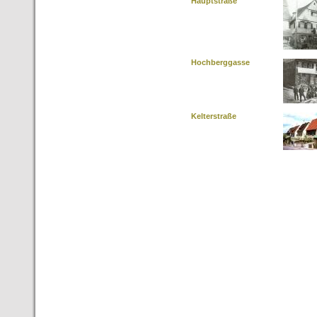
Hauptstraße
Hochberggasse
Kelterstraße