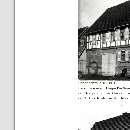
Bahnhofstraße 31 - 1914
Haus von Friedrich Bregler.Der Vater 
dem Krieg war hier ein Schuhgeschä
der Stelle ein Neubau mit dem Mode