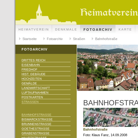
HEIMATVEREIN
DENKMALE
FOTOARCHIV
KARTE
Startseite
Fotoarchiv
Straßen
Bahnhofstraße
FOTOARCHIV
DRITTES REICH
EISENBAHN
FRIEDHOF
HIST. GEBÄUDE
HOCHZEITEN
GEMÄLDE
LANDWIRTSCHAFT
LUFTAUFNAHMEN
POSTKARTEN
BAHNHOFSTRA
STRASSEN
BAHNHOFSTRASSE
BISMARCKSTRASSE
BRUNNENSTRASSE
GOETHESTRASSE
Bahnhofstraße
GRABENSTRASSE
Foto: Klaus Fanz, 14.09.2008
HAUPTSTRASSE