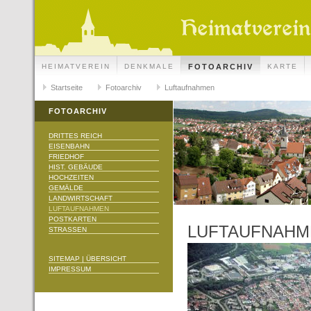
HEIMATVEREIN
DENKMALE
FOTOARCHIV
KARTE
Startseite
Fotoarchiv
Luftaufnahmen
FOTOARCHIV
DRITTES REICH
EISENBAHN
FRIEDHOF
HIST. GEBÄUDE
HOCHZEITEN
GEMÄLDE
LANDWIRTSCHAFT
LUFTAUFNAHMEN
POSTKARTEN
LUFTAUFNAHM
STRASSEN
SITEMAP | ÜBERSICHT
IMPRESSUM