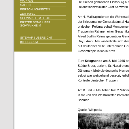
WAPPEN
Deutschen gehaltenen Flensburg auf
SAGEN
Reichsfinanzminister Graf Schwerin 
PERSÖNLICHKEITEN
ZEITTAFEL
Am 4. Mai kapitulierten die Wehrma
SCHWAIKHEIM HEUTE!
der Kriegsmarine Generaladmiral H
ERSTER SONG ÜBER
SCHWAIKHEIM
britischen Feldmarschall Montgomery
Truppen im Rahmen einer Gesamtkapi
Alfred Jodl in Reims gegenüber Gene
SITEMAP | ÜBERSICHT
Day). Am 9. Mai wiederholte sich die
IMPRESSUM
auf deutscher Seite unterschrieb Gen
Gesamtkapitulation in Kraft.
Zum
Kriegsende am 8. Mai 1945
be
Städte Brest, Lorient, St. Nazaire u
Dänemark blieb die deutsche Herrsch
selbst war weitgehend besetzt, ledig
Kontrolle deutscher Truppen.
Am 8. und 9. Mai flohen fast 2 Mill
in die von den Westalliierten kontrol
Böhmen.
Quelle: Wikipedia