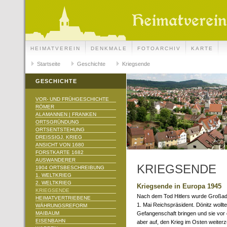
HEIMATVEREIN
DENKMALE
FOTOARCHIV
KARTE
Startseite
Geschichte
Kriegsende
GESCHICHTE
VOR- UND FRÜHGESCHICHTE
RÖMER
ALAMANNEN | FRANKEN
ORTSGRÜNDUNG
ORTSENTSTEHUNG
DREISSIGJ. KRIEG
ANSICHT VON 1680
FORSTKARTE 1682
AUSWANDERER
KRIEGSENDE
1904 ORTSBESCHREIBUNG
1. WELTKRIEG
2. WELTKRIEG
Kriegsende in Europa 1945
KRIEGSENDE
Nach dem Tod Hitlers wurde Großad
HEIMATVERTRIEBENE
1. Mai Reichspräsident. Dönitz wollt
WÄHRUNGSREFORM
MAIBAUM
Gefangenschaft bringen und sie vor d
EISENBAHN
aber auf, den Krieg im Osten weiterz