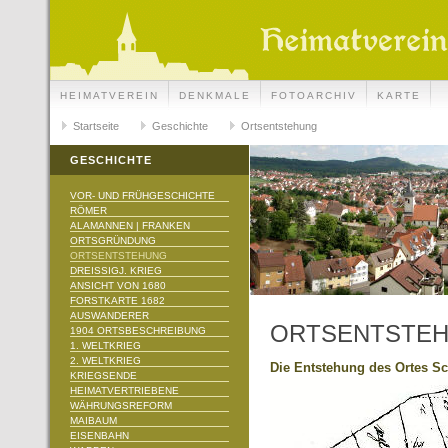
HEIMATVEREIN
DENKMALE
FOTOARCHIV
KARTE
Startseite
Geschichte
Ortsentstehung
GESCHICHTE
VOR- UND FRÜHGESCHICHTE
RÖMER
ALAMANNEN | FRANKEN
ORTSGRÜNDUNG
ORTSENTSTEHUNG
DREISSIGJ. KRIEG
ANSICHT VON 1680
FORSTKARTE 1682
AUSWANDERER
ORTSENTSTE
1904 ORTSBESCHREIBUNG
1. WELTKRIEG
2. WELTKRIEG
Die Entstehung des Ortes S
KRIEGSENDE
HEIMATVERTRIEBENE
WÄHRUNGSREFORM
MAIBAUM
EISENBAHN