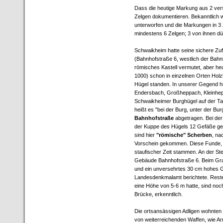
Dass die heutige Markung aus 2 ver
Zelgen dokumentieren. Bekanntlich wa
unterworfen und die Markungen in 3 Z
mindestens 6 Zelgen; 3 von ihnen d
Schwaikheim hatte seine sichere Zuf
(Bahnhofstraße 6, westlich der Bahnh
römisches Kastell vermutet, aber h
1000) schon in einzelnen Orten Holz
Hügel standen. In unserer Gegend hi
Endersbach, Großheppach, Kleinhep
Schwaikheimer Burghügel auf der Tal
heißt es "bei der Burg, unter der Bu
Bahnhofstraße
abgetragen. Bei de
der Kuppe des Hügels 12 Gefäße ge
sind hier
"römische" Scherben
, na
Vorschein gekommen. Diese Funde, die
staufischer Zeit stammen. An der Stel
Gebäude Bahnhofstraße 6. Beim Gra
und ein unversehrtes 30 cm hohes G
Landesdenkmalamt berichtete. Rest
eine Höhe von 5-6 m hatte, sind noc
Brücke, erkenntlich.
Die ortsansässigen Adligen wohnten 
von weiterreichenden Waffen, wie Ar