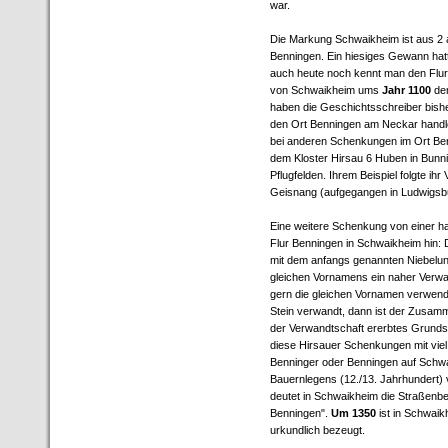
war.
Die Markung Schwaikheim ist aus 2
Benningen. Ein hiesiges Gewann hatt
auch heute noch kennt man den Flur
von Schwaikheim ums
Jahr 1100
dem
haben die Geschichtsschreiber bis
den Ort Benningen am Neckar handle.
bei anderen Schenkungen im Ort Be
dem Kloster Hirsau 6 Huben in Bunn
Pflugfelden. Ihrem Beispiel folgte i
Geisnang (aufgegangen in Ludwigsbu
Eine weitere Schenkung von einer h
Flur Benningen in Schwaikheim hin: 
mit dem anfangs genannten Niebelung
gleichen Vornamens ein naher Verwan
gern die gleichen Vornamen verwen
Stein verwandt, dann ist der Zusamm
der Verwandtschaft ererbtes Grunds
diese Hirsauer Schenkungen mit viel
Benninger oder Benningen auf Schwai
Bauernlegens (12./13. Jahrhundert)
deutet in Schwaikheim die Straßenbe
Benningen".
Um 1350
ist in Schwaik
urkundlich bezeugt.