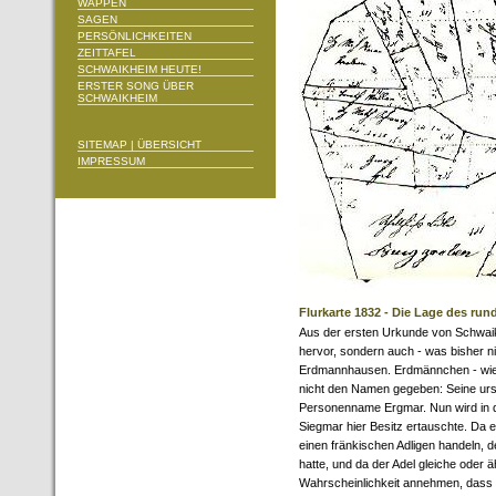
WAPPEN
SAGEN
PERSÖNLICHKEITEN
ZEITTAFEL
SCHWAIKHEIM HEUTE!
ERSTER SONG ÜBER
SCHWAIKHEIM
SITEMAP | ÜBERSICHT
IMPRESSUM
Flurkarte 1832 - Die Lage des ru
Aus der ersten Urkunde von Schwai
hervor, sondern auch - was bisher 
Erdmannhausen. Erdmännchen - wie e
nicht den Namen gegeben: Seine urs
Personenname Ergmar. Nun wird in d
Siegmar hier Besitz ertauschte. Da 
einen fränkischen Adligen handeln,
hatte, und da der Adel gleiche oder 
Wahrscheinlichkeit annehmen, das