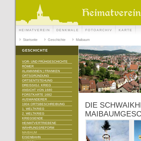
HEIMATVEREIN
DENKMALE
FOTOARCHIV
KARTE
Startseite
Geschichte
Maibaum
GESCHICHTE
VOR- UND FRÜHGESCHICHTE
RÖMER
ALAMANNEN | FRANKEN
ORTSGRÜNDUNG
ORTSENTSTEHUNG
DREISSIGJ. KRIEG
ANSICHT VON 1680
FORSTKARTE 1682
AUSWANDERER
DIE SCHWAIKH
1904 ORTSBESCHREIBUNG
1. WELTKRIEG
MAIBAUMGESC
2. WELTKRIEG
KRIEGSENDE
HEIMATVERTRIEBENE
WÄHRUNGSREFORM
MAIBAUM
EISENBAHN