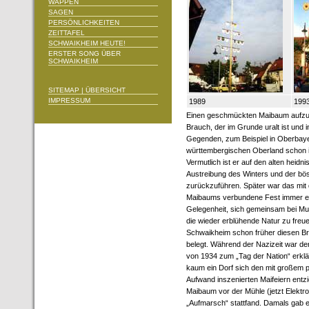
WAPPEN
SAGEN
PERSÖNLICHKEITEN
ZEITTAFEL
SCHWAIKHEIM HEUTE!
ERSTER SONG ÜBER
SCHWAIKHEIM
SITEMAP | ÜBERSICHT
IMPRESSUM
1989
199
Einen geschmückten Maibaum aufzuste
Brauch, der im Grunde uralt ist und
Gegenden, zum Beispiel in Oberbay
württembergischen Oberland schon 
Vermutlich ist er auf den alten heid
Austreibung des Winters und der b
zurückzuführen. Später war das mit 
Maibaums verbundene Fest immer e
Gelegenheit, sich gemeinsam bei Mu
die wieder erblühende Natur zu freue
Schwaikheim schon früher diesen Bra
belegt. Während der Nazizeit war der
von 1934 zum „Tag der Nation“ erklä
kaum ein Dorf sich den mit großem 
Aufwand inszenierten Maifeiern entzie
Maibaum vor der Mühle (jetzt Elektro
„Aufmarsch“ stattfand. Damals gab 