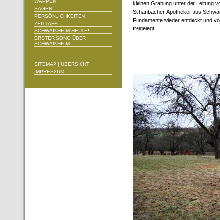
WAPPEN
kleinen Grabung unter der Leitung vo
SAGEN
Schanbacher, Apotheker aus Schwai
PERSÖNLICHKEITEN
Fundamente wieder entdeckt und v
ZEITTAFEL
freigelegt.
SCHWAIKHEIM HEUTE!
ERSTER SONG ÜBER
SCHWAIKHEIM
SITEMAP | ÜBERSICHT
IMPRESSUM