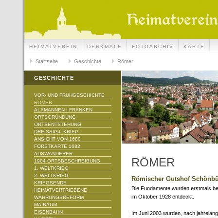
HEIMATVEREIN
DENKMALE
FOTOARCHIV
KARTE
Startseite
Geschichte
Römer
GESCHICHTE
VOR- UND FRÜHGESCHICHTE
RÖMER
ALAMANNEN | FRANKEN
ORTSGRÜNDUNG
ORTSENTSTEHUNG
DREISSIGJ. KRIEG
ANSICHT VON 1680
FORSTKARTE 1682
AUSWANDERER
RÖMER
1904 ORTSBESCHREIBUNG
1. WELTKRIEG
2. WELTKRIEG
Römischer Gutshof Schönbü
KRIEGSENDE
Die Fundamente wurden erstmals bei
HEIMATVERTRIEBENE
im Oktober 1928 entdeckt.
WÄHRUNGSREFORM
MAIBAUM
EISENBAHN
Im Juni 2003 wurden, nach jahrelang