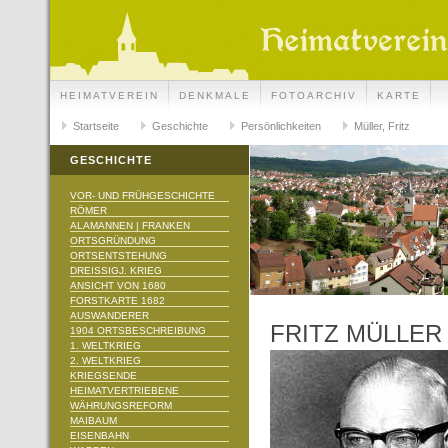
HEIMATVEREIN
DENKMALE
FOTOARCHIV
KARTE
Startseite
Geschichte
Persönlichkeiten
Müller, Fritz
GESCHICHTE
VOR- UND FRÜHGESCHICHTE
RÖMER
ALAMANNEN | FRANKEN
ORTSGRÜNDUNG
ORTSENTSTEHUNG
DREISSIGJ. KRIEG
ANSICHT VON 1680
FORSTKARTE 1682
AUSWANDERER
FRITZ MÜLLER
1904 ORTSBESCHREIBUNG
1. WELTKRIEG
2. WELTKRIEG
KRIEGSENDE
HEIMATVERTRIEBENE
WÄHRUNGSREFORM
MAIBAUM
EISENBAHN