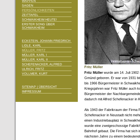
WAPPEN
SAGEN
PERSÖNLICHKEITEN
ZEITTAFEL
SCHWAIKHEIM HEUTE!
ERSTER SONG ÜBER
SCHWAIKHEIM
ECKSTEIN, JOHANN FRIEDRICH
LIDLE, KARL
MÜLLER, FRITZ
MÜLLER, KARL I
MÜLLER, KARL II
SCHEFENACKER, ALFRED
Fritz Müller
ULRICH, FRITZ
Fritz Müller
wurde am 14. Juli 1902
VOLLMER, KURT
Gmünd geboren. Er war von 1931 bi
bis 1966 Bürgermeister in Schwaikhe
SITEMAP | ÜBERSICHT
Kriegsjahren war Fritz Müller auch 
IMPRESSUM
Bürgermeister der Nachbargemeind
dadurch mit Alfred Schefenacker in K
Als 1943 der Fabrikraum der Firma R
Schefenacker in Neustadt nicht mehr
einen Industriebauplatz in Schwaikh
wurde eine zweigeschossige Fabrikh
Bahnhof gebaut. Die Firma hat sich 
nächsten Jahre zu einem bedeutenden 