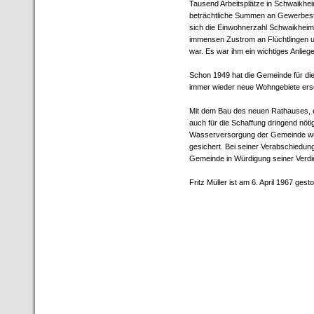
Tausend Arbeitsplätze in Schwaikhe
beträchtliche Summen an Gewerbeste
sich die Einwohnerzahl Schwaikheim
immensen Zustrom an Flüchtlingen 
war. Es war ihm ein wichtiges Anlieg
Schon 1949 hat die Gemeinde für die 
immer wieder neue Wohngebiete ers
Mit dem Bau des neuen Rathauses, e
auch für die Schaffung dringend nötig
Wasserversorgung der Gemeinde wur
gesichert. Bei seiner Verabschiedun
Gemeinde in Würdigung seiner Verdi
Fritz Müller ist am 6. April 1967 ges