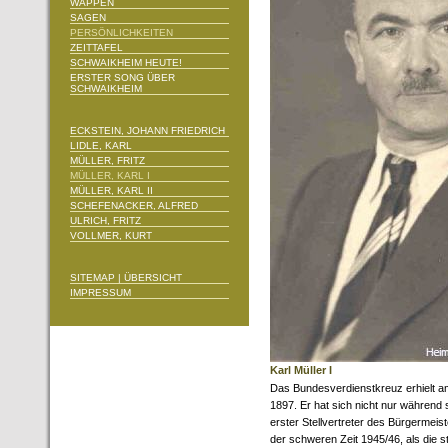
WAPPEN
SAGEN
PERSÖNLICHKEITEN
ZEITTAFEL
SCHWAIKHEIM HEUTE!
ERSTER SONG ÜBER
SCHWAIKHEIM
ECKSTEIN, JOHANN FRIEDRICH
LIDLE, KARL
MÜLLER, FRITZ
MÜLLER, KARL I
MÜLLER, KARL II
SCHEFENACKER, ALFRED
ULRICH, FRITZ
VOLLMER, KURT
SITEMAP | ÜBERSICHT
IMPRESSUM
Karl Müller I
Das Bundesverdienstkreuz erhielt 
1897. Er hat sich nicht nur während 
erster Stellvertreter des Bürgermei
der schweren Zeit 1945/46, als die s