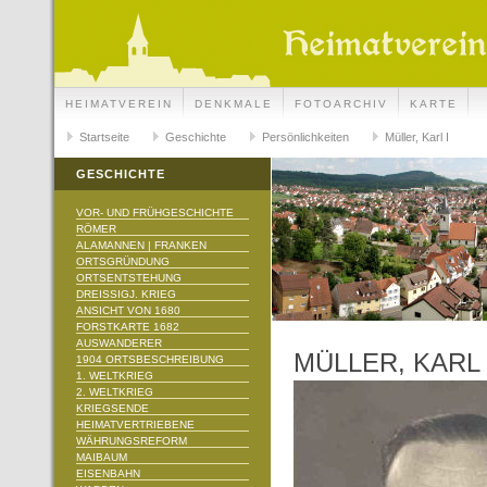
HEIMATVEREIN
DENKMALE
FOTOARCHIV
KARTE
Startseite
Geschichte
Persönlichkeiten
Müller, Karl I
GESCHICHTE
VOR- UND FRÜHGESCHICHTE
RÖMER
ALAMANNEN | FRANKEN
ORTSGRÜNDUNG
ORTSENTSTEHUNG
DREISSIGJ. KRIEG
ANSICHT VON 1680
FORSTKARTE 1682
AUSWANDERER
MÜLLER, KARL 
1904 ORTSBESCHREIBUNG
1. WELTKRIEG
2. WELTKRIEG
KRIEGSENDE
HEIMATVERTRIEBENE
WÄHRUNGSREFORM
MAIBAUM
EISENBAHN