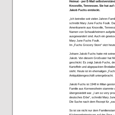
Heimat - per E-Mail selbstverstä
Knoxville, Tennessee. Sie hat a
Jakob Fuchs entdeckt.
„Ich betreibe seit vielen Jahren Fami
schreibt Mary June Fuchs Foulk. Da i
Amerikanerin aus Knoxville, Tennesse
Namen von Schwaikheimern aufgelist
ausgewandert sind. Auch ein gewiss
Mary June Fuchs Foulk.
Im „Fuchs Grocery Store“ sitzt heute
Johann Jakob Fuchs hatte mit seine
Jakob. Von diesem Großvater hat Ma
geschickt: Es zeigt Jakob Fuchs, der
Kartoffeln und abgepackten Brotlaib
steht. Heute ist im ehemaligen „Fuch
Antiquitätengeschäft untergebracht.
Jakob Fuchs ist 1948 in Milan gestor
Familie aus Kornwestheim stammte 
übergesiedelt war. „I am so very pro
deutsches Erbe“, schreibt Mary June
Die Suche nach dem Rezept für „sw
So ist sie nicht nur dem Familienst
Küchengeheimnissen auf der Spur - ein