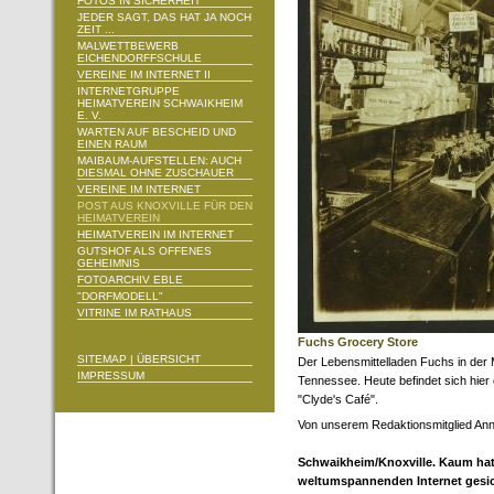
FOTOS IN SICHERHEIT
JEDER SAGT, DAS HAT JA NOCH
ZEIT ...
MALWETTBEWERB
EICHENDORFFSCHULE
VEREINE IM INTERNET II
INTERNETGRUPPE
HEIMATVEREIN SCHWAIKHEIM
E. V.
WARTEN AUF BESCHEID UND
EINEN RAUM
MAIBAUM-AUFSTELLEN: AUCH
DIESMAL OHNE ZUSCHAUER
VEREINE IM INTERNET
POST AUS KNOXVILLE FÜR DEN
HEIMATVEREIN
HEIMATVEREIN IM INTERNET
GUTSHOF ALS OFFENES
GEHEIMNIS
FOTOARCHIV EBLE
"DORFMODELL"
VITRINE IM RATHAUS
Fuchs Grocery Store
SITEMAP | ÜBERSICHT
Der Lebensmittelladen Fuchs in der 
IMPRESSUM
Tennessee. Heute befindet sich hier 
"Clyde's Café".
Von unserem Redaktionsmitglied Ann
Schwaikheim/Knoxville. Kaum hat
weltumspannenden Internet gesiche