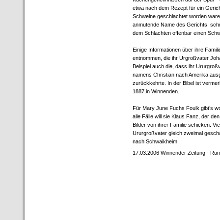
etwa nach dem Rezept für ein Gerich
Schweine geschlachtet worden waren:
anmutende Name des Gerichts, schre
dem Schlachten offenbar einen Sch
Einige Informationen über ihre Famil
entnommen, die ihr Urgroßvater Jo
Beispiel auch die, dass ihr Ururgro
namens Christian nach Amerika aus
zurückkehrte. In der Bibel ist verme
1887 in Winnenden.
Für Mary June Fuchs Foulk gibt’s w
alle Fälle will sie Klaus Fanz, der de
Bilder von ihrer Familie schicken. Vi
Ururgroßvater gleich zweimal gescha
nach Schwaikheim.
17.03.2006 Winnender Zeitung - R