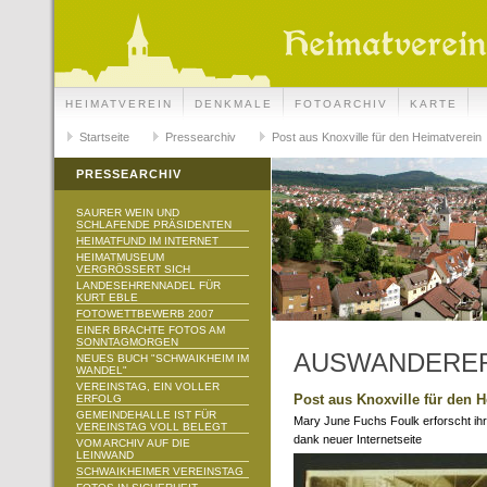
HEIMATVEREIN
DENKMALE
FOTOARCHIV
KARTE
Startseite
Pressearchiv
Post aus Knoxville für den Heimatverein
PRESSEARCHIV
SAURER WEIN UND
SCHLAFENDE PRÄSIDENTEN
HEIMATFUND IM INTERNET
HEIMATMUSEUM
VERGRÖSSERT SICH
LANDESEHRENNADEL FÜR
KURT EBLE
FOTOWETTBEWERB 2007
EINER BRACHTE FOTOS AM
SONNTAGMORGEN
AUSWANDERER
NEUES BUCH "SCHWAIKHEIM IM
WANDEL"
VEREINSTAG, EIN VOLLER
Post aus Knoxville für den 
ERFOLG
GEMEINDEHALLE IST FÜR
Mary June Fuchs Foulk erforscht i
VEREINSTAG VOLL BELEGT
dank neuer Internetseite
VOM ARCHIV AUF DIE
LEINWAND
SCHWAIKHEIMER VEREINSTAG