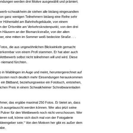
ndungen werden drei Motive ausgewählt und prämiert.
ewerb-schwaikheim.de stehen alle bislang eingesandten
s von ganz wenigen Teilnehmern bislang eine Reihe sehr
 der Höhentafel am Bahnhofsgebäude, von einem
 der Ortsmitte am Verkehrsknotenpunkt, von den drei
en Häusern an der Bismarckstraße, von der alten
er, eine mitten im Sommer weiß bedeckte Straße . . .
l Fotos, die aus ungewöhnlichen Blickwinkeln gemacht
verkennbar von einem Profi stammen. Er hat aber auch
ttbewerb selbst nicht teilnehmen will und wird. Diese
 niemand fürchten.
 in Waiblingen im Auge und meint, heruntergerechnet auf
müssten noch deutlich mehr Einsendungen herauskommen
en ein Bildband, beziehungsweise ein Fotobuch, entstehen,
ichen Preis in einem Schwaikheimer Schreibwarenladen
hmer, das ergäbe maximal 250 Fotos. Er bietet an, dass
ch ausgetauscht werden können. Wer also jetzt seine
sein Pulver für den Wettbewerb noch nicht verschossen. Wer
fieren soll, könne sich doch mal von der Fotogalerie
in Ideengeber sein.“ Von den Motiven her gibt es außer dem
abe.