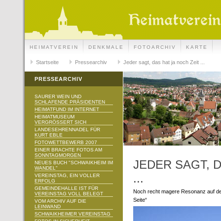
HEIMATVEREIN
DENKMALE
FOTOARCHIV
KARTE
Startseite
Pressearchiv
Jeder sagt, das hat ja noch Zeit ...
PRESSEARCHIV
SAURER WEIN UND
SCHLAFENDE PRÄSIDENTEN
HEIMATFUND IM INTERNET
HEIMATMUSEUM
VERGRÖSSERT SICH
LANDESEHRENNADEL FÜR
KURT EBLE
FOTOWETTBEWERB 2007
EINER BRACHTE FOTOS AM
SONNTAGMORGEN
JEDER SAGT, D
NEUES BUCH "SCHWAIKHEIM IM
WANDEL"
...
VEREINSTAG, EIN VOLLER
ERFOLG
GEMEINDEHALLE IST FÜR
Noch recht magere Resonanz auf de
VEREINSTAG VOLL BELEGT
Seite“
VOM ARCHIV AUF DIE
LEINWAND
SCHWAIKHEIMER VEREINSTAG