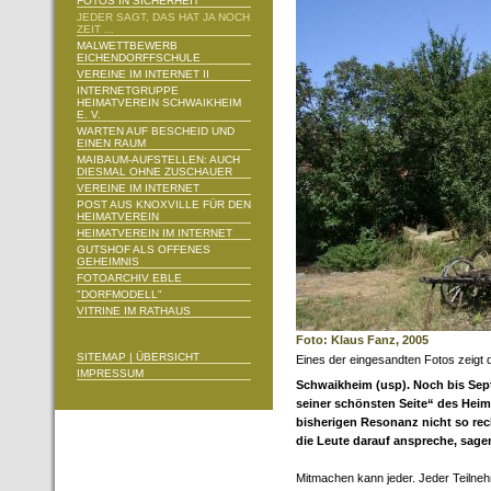
FOTOS IN SICHERHEIT
JEDER SAGT, DAS HAT JA NOCH
ZEIT ...
MALWETTBEWERB
EICHENDORFFSCHULE
VEREINE IM INTERNET II
INTERNETGRUPPE
HEIMATVEREIN SCHWAIKHEIM
E. V.
WARTEN AUF BESCHEID UND
EINEN RAUM
MAIBAUM-AUFSTELLEN: AUCH
DIESMAL OHNE ZUSCHAUER
VEREINE IM INTERNET
POST AUS KNOXVILLE FÜR DEN
HEIMATVEREIN
HEIMATVEREIN IM INTERNET
GUTSHOF ALS OFFENES
GEHEIMNIS
FOTOARCHIV EBLE
"DORFMODELL"
VITRINE IM RATHAUS
Foto: Klaus Fanz, 2005
SITEMAP | ÜBERSICHT
Eines der eingesandten Fotos zeigt d
IMPRESSUM
Schwaikheim (usp). Noch bis Sep
seiner schönsten Seite“ des Heima
bisherigen Resonanz nicht so rec
die Leute darauf anspreche, sagen 
Mitmachen kann jeder. Jeder Teilneh