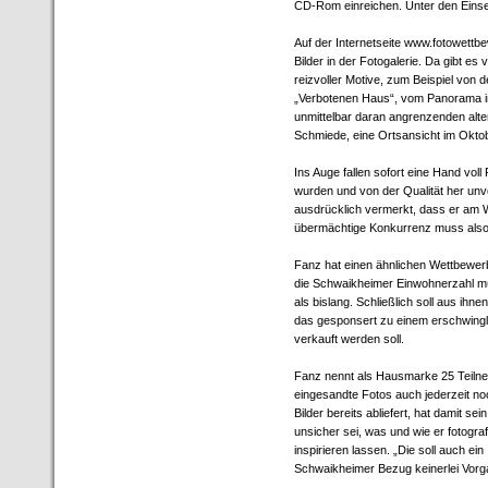
CD-Rom einreichen. Unter den Einse
Auf der Internetseite www.fotowettb
Bilder in der Fotogalerie. Da gibt e
reizvoller Motive, zum Beispiel von
„Verbotenen Haus“, vom Panorama in
unmittelbar daran angrenzenden alt
Schmiede, eine Ortsansicht im Oktob
Ins Auge fallen sofort eine Hand vol
wurden und von der Qualität her un
ausdrücklich vermerkt, dass er am We
übermächtige Konkurrenz muss also
Fanz hat einen ähnlichen Wettbewerb
die Schwaikheimer Einwohnerzahl 
als bislang. Schließlich soll aus ihn
das gesponsert zu einem erschwingl
verkauft werden soll.
Fanz nennt als Hausmarke 25 Teilne
eingesandte Fotos auch jederzeit no
Bilder bereits abliefert, hat damit 
unsicher sei, was und wie er fotogra
inspirieren lassen. „Die soll auch e
Schwaikheimer Bezug keinerlei Vorg