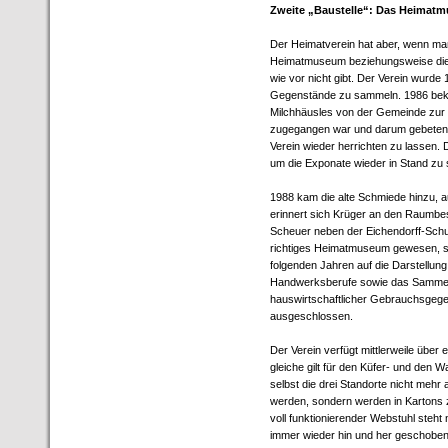
Zweite „Baustelle“: Das Heimat
Der Heimatverein hat aber, wenn man 
Heimatmuseum beziehungsweise die T
wie vor nicht gibt. Der Verein wurde
Gegenstände zu sammeln. 1986 bek
Milchhäusles von der Gemeinde zur V
zugegangen war und darum gebeten 
Verein wieder herrichten zu lassen.
um die Exponate wieder in Stand zu 
1988 kam die alte Schmiede hinzu, a
erinnert sich Krüger an den Raumbe
Scheuer neben der Eichendorff-Schul
richtiges Heimatmuseum gewesen, so 
folgenden Jahren auf die Darstellung
Handwerksberufe sowie das Sammeln 
hauswirtschaftlicher Gebrauchsgegen
ausgeschlossen.
Der Verein verfügt mittlerweile über
gleiche gilt für den Küfer- und den W
selbst die drei Standorte nicht mehr
werden, sondern werden in Kartons z
voll funktionierender Webstuhl steht
immer wieder hin und her geschob