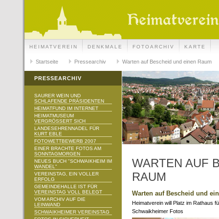
HEIMATVEREIN
DENKMALE
FOTOARCHIV
KARTE
Startseite
Pressearchiv
Warten auf Bescheid und einen Raum
PRESSEARCHIV
SAURER WEIN UND
SCHLAFENDE PRÄSIDENTEN
HEIMATFUND IM INTERNET
HEIMATMUSEUM
VERGRÖSSERT SICH
LANDESEHRENNADEL FÜR
KURT EBLE
FOTOWETTBEWERB 2007
EINER BRACHTE FOTOS AM
SONNTAGMORGEN
WARTEN AUF B
NEUES BUCH "SCHWAIKHEIM IM
WANDEL"
RAUM
VEREINSTAG, EIN VOLLER
ERFOLG
GEMEINDEHALLE IST FÜR
VEREINSTAG VOLL BELEGT
Warten auf Bescheid und e
VOM ARCHIV AUF DIE
Heimatverein will Platz im Rathaus f
LEINWAND
Schwaikheimer Fotos
SCHWAIKHEIMER VEREINSTAG