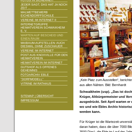
FOTOS IN SICHERHEIT
JEDER SAGT, DAS HAT JA NOCH
ZEIT ...
MALWETTBEWERB
EICHENDORFFSCHULE
VEREINE IM INTERNET II
INTERNETGRUPPE
HEIMATVEREIN SCHWAIKHEIM
E. V.
WARTEN AUF BESCHEID UND
EINEN RAUM
MAIBAUM-AUFSTELLEN: AUCH
DIESMAL OHNE ZUSCHAUER
VEREINE IM INTERNET
POST AUS KNOXVILLE FÜR DEN
HEIMATVEREIN
HEIMATVEREIN IM INTERNET
GUTSHOF ALS OFFENES
GEHEIMNIS
FOTOARCHIV EBLE
"DORFMODELL"
„Kein Platz zum Ausstellen“, berichte
VITRINE IM RATHAUS
aus allen Nähten. Bild: Bernhardt
Schwaikheim (usp). „Das ist doc
SITEMAP | ÜBERSICHT
Krüger, Altbürgermeister und Vor
IMPRESSUM
ausgedrückt. Seit April warten er
wo und wie Ebles Archiv histori
werden kann.
Für Krüger ist die Wartezeit unvers
daran haben, dass die über 7000 Bil
3500 Dias), die Eble im Lauf der Jah