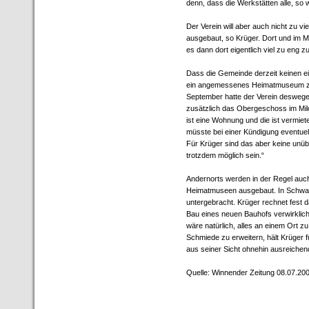
denn, dass die Werkstätten alle, so
Der Verein will aber auch nicht zu vi
ausgebaut, so Krüger. Dort und im M
es dann dort eigentlich viel zu eng
Dass die Gemeinde derzeit keinen e
ein angemessenes Heimatmuseum zur 
September hatte der Verein deswege
zusätzlich das Obergeschoss im Mil
ist eine Wohnung und die ist vermiet
müsste bei einer Kündigung eventuel
Für Krüger sind das aber keine unü
trotzdem möglich sein.“
Andernorts werden in der Regel auch
Heimatmuseen ausgebaut. In Schwaik
untergebracht. Krüger rechnet fest 
Bau eines neuen Bauhofs verwirklic
wäre natürlich, alles an einem Ort z
Schmiede zu erweitern, hält Krüger fü
aus seiner Sicht ohnehin ausreichen
Quelle: Winnender Zeitung 08.07.20