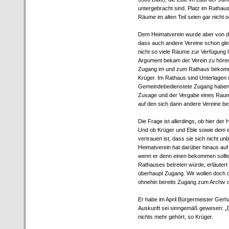
untergebracht sind. Platz im Rathaus
Räume im alten Teil seien gar nicht o
Dem Heimatverein wurde aber von de
dass auch andere Vereine schon glei
nicht so viele Räume zur Verfügung
Argument bekam der Verein zu hören,
Zugang im und zum Rathaus bekommen
Krüger. Im Rathaus sind Unterlagen 
Gemeindebedienstete Zugang haben so
Zusage und der Vergabe eines Raume
auf den sich dann andere Vereine be
Die Frage ist allerdings, ob hier der
Und ob Krüger und Eble sowie dem ei
vertrauen ist, dass sie sich nicht u
Heimatverein hat darüber hinaus auf
wenn er denn einen bekommen sollte
Rathauses betreten würde, erläutert 
überhaupt Zugang. Wir wollen doch d
ohnehin bereits Zugang zum Archiv 
Er habe im April Bürgermeister Ger
Auskunft sei sinngemäß gewesen: „Da
nichts mehr gehört, so Krüger.