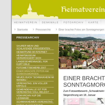
HEIMATVEREIN
DENKMALE
FOTOARCHIV
KARTE
Startseite
Pressearchiv
Einer brachte Fotos am Sonntagmorgen
PRESSEARCHIV
SAURER WEIN UND
SCHLAFENDE PRÄSIDENTEN
HEIMATFUND IM INTERNET
HEIMATMUSEUM
VERGRÖSSERT SICH
LANDESEHRENNADEL FÜR
KURT EBLE
FOTOWETTBEWERB 2007
EINER BRACHTE FOTOS AM
SONNTAGMORGEN
EINER BRACH
NEUES BUCH "SCHWAIKHEIM IM
WANDEL"
SONNTAGMOR
VEREINSTAG, EIN VOLLER
ERFOLG
GEMEINDEHALLE IST FÜR
Zum Fotowettbewerb „Schwaikheim von
VEREINSTAG VOLL BELEGT
Siegerehrung am 18. Januar
VOM ARCHIV AUF DIE
LEINWAND
SCHWAIKHEIMER VEREINSTAG