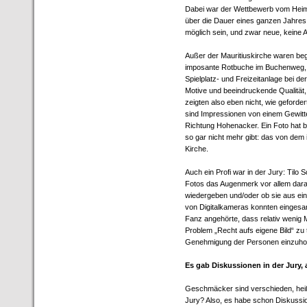
Dabei war der Wettbewerb vom Heima
über die Dauer eines ganzen Jahres h
möglich sein, und zwar neue, keine A
Außer der Mauritiuskirche waren beg
imposante Rotbuche im Buchenweg, d
Spielplatz- und Freizeitanlage bei de
Motive und beeindruckende Qualität
zeigten also eben nicht, wie geforde
sind Impressionen von einem Gewit
Richtung Hohenacker. Ein Foto hat be
so gar nicht mehr gibt: das von dem 
Kirche.
Auch ein Profi war in der Jury: Tilo 
Fotos das Augenmerk vor allem dara
wiedergeben und/oder ob sie aus ei
von Digitalkameras konnten eingesand
Fanz angehörte, dass relativ wenig 
Problem „Recht aufs eigene Bild“ zu 
Genehmigung der Personen einzuholen
Es gab Diskussionen in der Jury
Geschmäcker sind verschieden, heißt
Jury? Also, es habe schon Diskussi