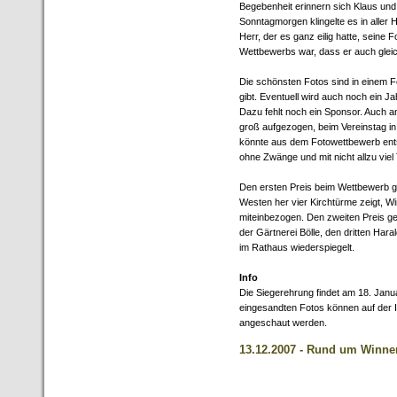
Begebenheit erinnern sich Klaus und
Sonntagmorgen klingelte es in aller 
Herr, der es ganz eilig hatte, seine
Wettbewerbs war, dass er auch glei
Die schönsten Fotos sind in einem F
gibt. Eventuell wird auch noch ein J
Dazu fehlt noch ein Sponsor. Auch an
groß aufgezogen, beim Vereinstag i
könnte aus dem Fotowettbewerb entst
ohne Zwänge und mit nicht allzu viel
Den ersten Preis beim Wettbewerb 
Westen her vier Kirchtürme zeigt, W
miteinbezogen. Den zweiten Preis 
der Gärtnerei Bölle, den dritten Hara
im Rathaus wiederspiegelt.
Info
Die Siegerehrung findet am 18. Janu
eingesandten Fotos können auf der I
angeschaut werden.
13.12.2007 - Rund um Winn