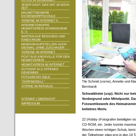
FOTOS IN SICHERHEIT
JEDER SAGT, DAS HAT JA NOCH
ZEIT ...
MALWETTBEWERB
EICHENDORFFSCHULE
VEREINE IM INTERNET II
INTERNETGRUPPE
HEIMATVEREIN SCHWAIKHEIM
E. V.
WARTEN AUF BESCHEID UND
EINEN RAUM
MAIBAUM-AUFSTELLEN: AUCH
DIESMAL OHNE ZUSCHAUER
VEREINE IM INTERNET
POST AUS KNOXVILLE FÜR DEN
HEIMATVEREIN
HEIMATVEREIN IM INTERNET
GUTSHOF ALS OFFENES
GEHEIMNIS
FOTOARCHIV EBLE
Tilo Schmid (vorne), Annette und Kla
"DORFMODELL"
VITRINE IM RATHAUS
Bernhardt
Schwaikheim (usp). Nicht nur beim
Vordergrund oder Mittelpunkt. D
SITEMAP | ÜBERSICHT
IMPRESSUM
Fotowettbewerb des Heimatverein
beliebtes Motiv.
22 (Hobby-)Fotografen beteiligten si
CD-ROM, ein. Jeder konnte maximal 
Wochen einen richtigen Schub, bericht
der Teilnehmer stieg erst in den 14 