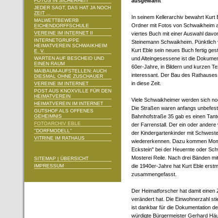
FOTOS IN SICHERHEIT
ausgewählt
JEDER SAGT, DAS HAT JA NOCH
ZEIT ...
In seinem Kellerarchiv bewahrt Kurt E
MALWETTBEWERB
Ordner mit Fotos von Schwaikheim auf
EICHENDORFFSCHULE
VEREINE IM INTERNET II
viertes Buch mit einer Auswahl davon
INTERNETGRUPPE
Steinemann Schwaikheim. Pünktlich 
HEIMATVEREIN SCHWAIKHEIM
Kurt Eble sein neues Buch fertig ges
E. V.
WARTEN AUF BESCHEID UND
und Alteingesessene ist die Dokumen
EINEN RAUM
60er-Jahre, in Bildern und kurzen T
MAIBAUM-AUFSTELLEN: AUCH
interessant. Der Bau des Rathauses,
DIESMAL OHNE ZUSCHAUER
in diese Zeit.
VEREINE IM INTERNET
POST AUS KNOXVILLE FÜR DEN
HEIMATVEREIN
Viele Schwaikheimer werden sich no
HEIMATVEREIN IM INTERNET
Die Straßen waren anfangs unbefestig
GUTSHOF ALS OFFENES
GEHEIMNIS
Bahnhofstraße 35 gab es einen Tan
FOTOARCHIV EBLE
der Farrenstall. Der ein oder ander
"DORFMODELL"
der Kindergartenkinder mit Schweste
VITRINE IM RATHAUS
wiedererkennen. Dazu kommen Moment
Eckstein" bei der Heuernte oder Sch
Mosterei Reile. Nach drei Bänden mi
SITEMAP | ÜBERSICHT
IMPRESSUM
die 1940er-Jahre hat Kurt Eble erstm
zusammengefasst.
Der Heimatforscher hat damit einen 
verändert hat. Die Einwohnerzahl st
ist dankbar für die Dokumentation de
würdigte Bürgermeister Gerhard Häu