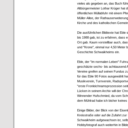
vieles als gegeben an, das Buch füh
Altbürgermeister Lothar Krüger hat di
öffentlichen Müllabfuhr mit einem Pf
Müller-Allee, der Rathauserweiterung
Kirche und des katholischen Gemei
Die ausführlichen Bildtexte hat Eble 
bis 1988 gab, ist zu erfahren, dass 
Ort gab. Kaum vorstellbar auch, dass
und "Krone", einmal nur 4,50 Meter 
Geschichte Schwaikheims ein.
Eble, der "im normalen Leben" Fuhr
geschätzte sechs- bis achttausend
Vereine greifen auf seinen Fundus z
für das Eble 90 Fotos ausgewählt ha
Musikverein, Turnverein, Radsportve
"erste Fronleichnamsprozession seit 
Lücken in seinem Archiv will der Chro
Winnender Hufschmied, da vom Schwa
dem Mühlrad habe ich bisher keines
Einige Bilder, der Blick von der Eise
Kreisstraße oder auf die Zufahrt zur 
Schwaikheim aufgewachsen ist, selb
Hobbyfotograf auch weiterhin in Bilde