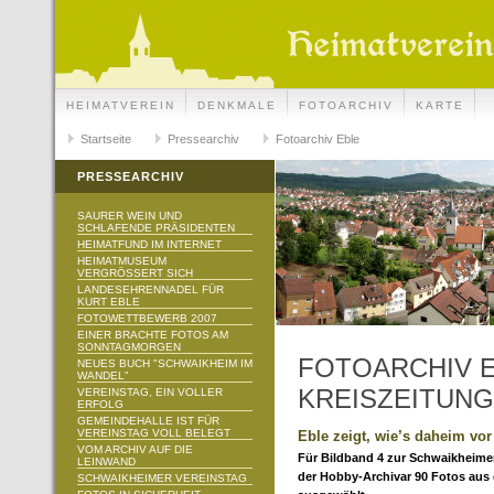
HEIMATVEREIN
DENKMALE
FOTOARCHIV
KARTE
Startseite
Pressearchiv
Fotoarchiv Eble
PRESSEARCHIV
SAURER WEIN UND
SCHLAFENDE PRÄSIDENTEN
HEIMATFUND IM INTERNET
HEIMATMUSEUM
VERGRÖSSERT SICH
LANDESEHRENNADEL FÜR
KURT EBLE
FOTOWETTBEWERB 2007
EINER BRACHTE FOTOS AM
SONNTAGMORGEN
FOTOARCHIV E
NEUES BUCH "SCHWAIKHEIM IM
WANDEL"
KREISZEITUNG
VEREINSTAG, EIN VOLLER
ERFOLG
GEMEINDEHALLE IST FÜR
VEREINSTAG VOLL BELEGT
Eble zeigt, wie’s daheim vo
VOM ARCHIV AUF DIE
Für Bildband 4 zur Schwaikheime
LEINWAND
der Hobby-Archivar 90 Fotos aus 
SCHWAIKHEIMER VEREINSTAG