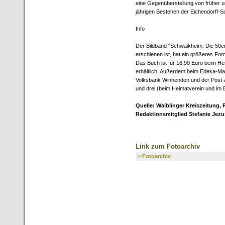
eine Gegenüberstellung von früher un
jährigen Bestehen der Eichendorff-S
Info
Der Bildband "Schwaikheim. Die 50er
erschienen ist, hat ein größeres For
Das Buch ist für 16,90 Euro beim He
erhältlich. Außerdem beim Edeka-Mar
Volksbank Winnenden und der Post-A
und drei (beim Heimatverein und im B
Quelle: Waiblinger Kreiszeitung,
Redaktionsmitglied Stefanie Jez
Link zum Fotoarchiv
> Fotoarchiv