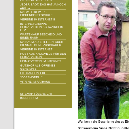
FOTOS IN SICHERHEIT
JEDER SAGT, DAS HAT JA NOCH
ZEIT ...
MALWETTBEWERB
EICHENDORFFSCHULE
VEREINE IM INTERNET II
INTERNETGRUPPE
HEIMATVEREIN SCHWAIKHEIM
E. V.
WARTEN AUF BESCHEID UND
EINEN RAUM
MAIBAUM-AUFSTELLEN: AUCH
DIESMAL OHNE ZUSCHAUER
VEREINE IM INTERNET
POST AUS KNOXVILLE FÜR DEN
HEIMATVEREIN
HEIMATVEREIN IM INTERNET
GUTSHOF ALS OFFENES
GEHEIMNIS
FOTOARCHIV EBLE
"DORFMODELL"
VITRINE IM RATHAUS
SITEMAP | ÜBERSICHT
IMPRESSUM
Wer kennt die Geschichte dieses Eb
Schwaikheim (usp). Nicht nur al