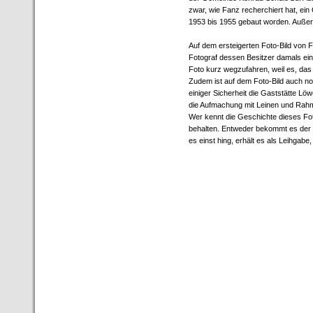
zwar, wie Fanz recherchiert hat, ei
1953 bis 1955 gebaut worden. Außer
Auf dem ersteigerten Foto-Bild von F
Fotograf dessen Besitzer damals ein
Foto kurz wegzufahren, weil es, das i
Zudem ist auf dem Foto-Bild auch n
einiger Sicherheit die Gaststätte Löw
die Aufmachung mit Leinen und Rahme
Wer kennt die Geschichte dieses Foto
behalten. Entweder bekommt es der H
es einst hing, erhält es als Leihgab