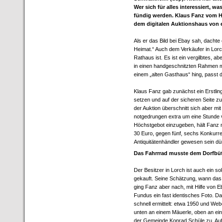
Wer sich für alles interessiert, w
fündig werden. Klaus Fanz vom Hei
dem digitalen Auktionshaus von e
Als er das Bild bei Ebay sah, dachte
Heimat.“ Auch dem Verkäufer in Lor
Rathaus ist. Es ist ein vergilbtes, a
in einen handgeschnitzten Rahmen 
einem „alten Gasthaus“ hing, passt 
Klaus Fanz gab zunächst ein Erstlin
setzen und auf der sicheren Seite zu
der Auktion überschnitt sich aber mit
notgedrungen extra um eine Stunde v
Höchstgebot einzugeben, hält Fanz n
30 Euro, gegen fünf, sechs Konkurre
Antiquitätenhändler gewesen sein dür
Das Fahrrrad musste dem Dorfbüt
Der Besitzer in Lorch ist auch ein so
gekauft. Seine Schätzung, wann das 
ging Fanz aber nach, mit Hilfe von E
Fundus ein fast identisches Foto. D
schnell ermittelt: etwa 1950 und We
unten an einem Mäuerle, oben an ei
der Gemeinde Konrad Schüle zu. Auf 