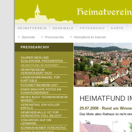
HEIMATVEREIN
DENKMALE
FOTOARCHIV
KARTE
Startseite
Pressearchiv
Heimatfund im Internet
PRESSEARCHIV
SAURER WEIN UND
SCHLAFENDE PRÄSIDENTEN
HEIMATFUND IM INTERNET
HEIMATMUSEUM
VERGRÖSSERT SICH
LANDESEHRENNADEL FÜR
KURT EBLE
FOTOWETTBEWERB 2007
EINER BRACHTE FOTOS AM
SONNTAGMORGEN
HEIMATFUND I
NEUES BUCH "SCHWAIKHEIM IM
WANDEL"
VEREINSTAG, EIN VOLLER
29.07.2008 - Rund um Winn
ERFOLG
GEMEINDEHALLE IST FÜR
Das Motiv altes Rathaus ist nicht ei
VEREINSTAG VOLL BELEGT
VOM ARCHIV AUF DIE
LEINWAND
SCHWAIKHEIMER VEREINSTAG