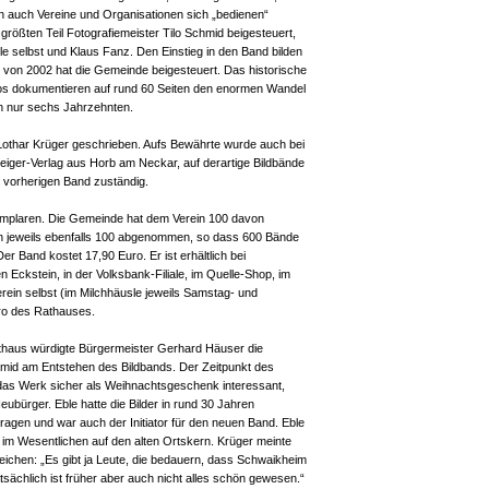
n auch Vereine und Organisationen sich „bedienen“
 größten Teil Fotografiemeister Tilo Schmid beigesteuert,
e selbst und Klaus Fanz. Den Einstieg in den Band bilden
e von 2002 hat die Gemeinde beigesteuert. Das historische
os dokumentieren auf rund 60 Seiten den enormen Wandel
n nur sechs Jahrzehnten.
 Lothar Krüger geschrieben. Aufs Bewährte wurde auch bei
eiger-Verlag aus Horb am Neckar, auf derartige Bildbände
n vorherigen Band zuständig.
emplaren. Die Gemeinde hat dem Verein 100 davon
en jeweils ebenfalls 100 abgenommen, so dass 600 Bände
r Band kostet 17,90 Euro. Er ist erhältlich bei
Eckstein, in der Volksbank-Filiale, im Quelle-Shop, im
ein selbst (im Milchhäusle jeweils Samstag- und
ro des Rathauses.
athaus würdigte Bürgermeister Gerhard Häuser die
hmid am Entstehen des Bildbands. Der Zeitpunkt des
 das Werk sicher als Weihnachtsgeschenk interessant,
eubürger. Eble hatte die Bilder in rund 30 Jahren
agen und war auch der Initiator für den neuen Band. Eble
 im Wesentlichen auf den alten Ortskern. Krüger meinte
leichen: „Es gibt ja Leute, die bedauern, dass Schwaikheim
tsächlich ist früher aber auch nicht alles schön gewesen.“