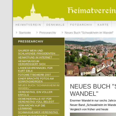
HEIMATVEREIN
DENKMALE
FOTOARCHIV
KARTE
Startseite
Pressearchiv
Neues Buch "Schwaikheim im Wandel"
PRESSEARCHIV
SAURER WEIN UND
SCHLAFENDE PRÄSIDENTEN
HEIMATFUND IM INTERNET
HEIMATMUSEUM
VERGRÖSSERT SICH
LANDESEHRENNADEL FÜR
KURT EBLE
FOTOWETTBEWERB 2007
EINER BRACHTE FOTOS AM
SONNTAGMORGEN
NEUES BUCH "
NEUES BUCH "SCHWAIKHEIM IM
WANDEL"
WANDEL"
VEREINSTAG, EIN VOLLER
ERFOLG
GEMEINDEHALLE IST FÜR
Enormer Wandel in nur sechs Jahrz
VEREINSTAG VOLL BELEGT
Neuer Band „Schwaikheim im Wandel
VOM ARCHIV AUF DIE
LEINWAND
Vergleich von früher und heute
SCHWAIKHEIMER VEREINSTAG