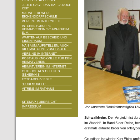
FOTOS IN SICHERHEIT
JEDER SAGT, DAS HAT JA NOCH
ZEIT ...
MALWETTBEWERB
EICHENDORFFSCHULE
VEREINE IM INTERNET II
INTERNETGRUPPE
HEIMATVEREIN SCHWAIKHEIM
E. V.
WARTEN AUF BESCHEID UND
EINEN RAUM
MAIBAUM-AUFSTELLEN: AUCH
DIESMAL OHNE ZUSCHAUER
VEREINE IM INTERNET
POST AUS KNOXVILLE FÜR DEN
HEIMATVEREIN
HEIMATVEREIN IM INTERNET
GUTSHOF ALS OFFENES
GEHEIMNIS
FOTOARCHIV EBLE
"DORFMODELL"
VITRINE IM RATHAUS
SITEMAP | ÜBERSICHT
IMPRESSUM
Von unserem Redaktionsmitglied Uw
Schwaikheim.
Der Vergleich ist du
im Wandel“. In Band 5 der Reihe, he
erstmals aktuelle Bilder von ortstyp
Grundlage ist wieder Kurt Ebles umf