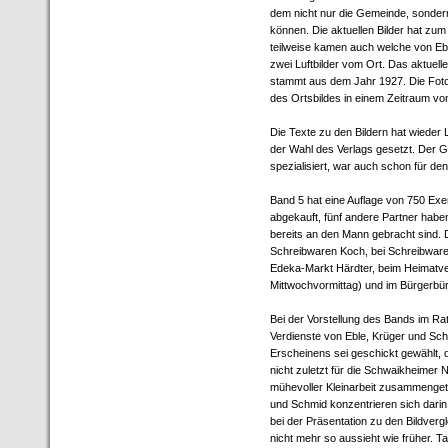
dem nicht nur die Gemeinde, sonder
können. Die aktuellen Bilder hat zum
teilweise kamen auch welche von Ebl
zwei Luftbilder vom Ort. Das aktuell
stammt aus dem Jahr 1927. Die Fot
des Ortsbildes in einem Zeitraum vo
Die Texte zu den Bildern hat wieder
der Wahl des Verlags gesetzt. Der G
spezialisiert, war auch schon für de
Band 5 hat eine Auflage von 750 Ex
abgekauft, fünf andere Partner hab
bereits an den Mann gebracht sind. De
Schreibwaren Koch, bei Schreibwaren 
Edeka-Markt Härdter, beim Heimatver
Mittwochvormittag) und im Bürgerbü
Bei der Vorstellung des Bands im R
Verdienste von Eble, Krüger und Sc
Erscheinens sei geschickt gewählt,
nicht zuletzt für die Schwaikheimer N
mühevoller Kleinarbeit zusammengetr
und Schmid konzentrieren sich darin
bei der Präsentation zu den Bildverg
nicht mehr so aussieht wie früher. Ta