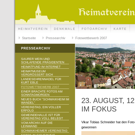
HEIMATVEREIN
DENKMALE
FOTOARCHIV
KARTE
Startseite
Pressearchiv
Fotowettbewerb 2007
PRESSEARCHIV
SAURER WEIN UND
SCHLAFENDE PRÄSIDENTEN
HEIMATFUND IM INTERNET
HEIMATMUSEUM
VERGRÖSSERT SICH
LANDESEHRENNADEL FÜR
KURT EBLE
FOTOWETTBEWERB 2007
EINER BRACHTE FOTOS AM
SONNTAGMORGEN
23. AUGUST, 1
NEUES BUCH "SCHWAIKHEIM IM
WANDEL"
IM FOKUS
VEREINSTAG, EIN VOLLER
ERFOLG
GEMEINDEHALLE IST FÜR
VEREINSTAG VOLL BELEGT
Vikar Tobias Schneider hat den Fot
VOM ARCHIV AUF DIE
LEINWAND
gewonnen
SCHWAIKHEIMER VEREINSTAG