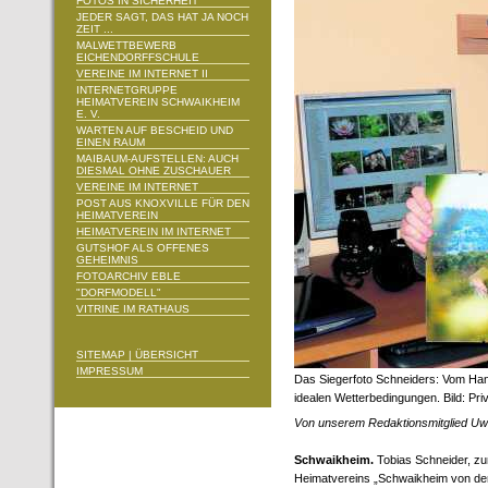
FOTOS IN SICHERHEIT
JEDER SAGT, DAS HAT JA NOCH
ZEIT ...
MALWETTBEWERB
EICHENDORFFSCHULE
VEREINE IM INTERNET II
INTERNETGRUPPE
HEIMATVEREIN SCHWAIKHEIM
E. V.
WARTEN AUF BESCHEID UND
EINEN RAUM
MAIBAUM-AUFSTELLEN: AUCH
DIESMAL OHNE ZUSCHAUER
VEREINE IM INTERNET
POST AUS KNOXVILLE FÜR DEN
HEIMATVEREIN
HEIMATVEREIN IM INTERNET
GUTSHOF ALS OFFENES
GEHEIMNIS
FOTOARCHIV EBLE
"DORFMODELL"
VITRINE IM RATHAUS
SITEMAP | ÜBERSICHT
IMPRESSUM
Das Siegerfoto Schneiders: Vom Hang
idealen Wetterbedingungen. Bild: Pri
Von unserem Redaktionsmitglied Uw
Schwaikheim.
Tobias Schneider, zu
Heimatvereins „Schwaikheim von der