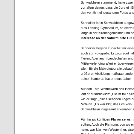
Schwaikheim stammend, hatte zwar au
vor allem davon, dass die Jury ein Bi
den von ihm eingesandten Fotos an
Schneider ist in Schwaikheim aufgew
aufs Lessing-Gymnasium, studierte i
lange in der Kirchengemeinde und be
Interesse an der Natur führte zur 
Schneider begann zunächst mit einem
auch zur Fotografie. Er zog regelmä
Tieren. Aber auch Landschaften und
Mittlerweile fotografiert er überwiege
allem für die Makrofotografie gekauf
größeren Abbildungsmaßstab, anders g
seinen Kameras hat er stets dabei.
Auf den Foto-Wettbewerb des Heimat
lobt er ausdrücklich: „Die ist toll.“ 
wie er sagt, „eines schönen Tages e
Motiven. „Es war klar, dass es kein 
Schwaikheim insgesamt erkennbar sein
Für ihn als künftigen Pfarrer sei es
sollten. Auch die Richtung, von wo e
hatte, war klar: von Westen her, als