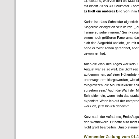
Zipfelbachs, weil von dort die Mauriti
mit einem 70 bis 300 Millimeter-Zoom
Er hielt ein anderes Bild von ihm 
Kurios ist, dass Schneider eigentlic
Siegerbild erfolgreich sein würde. „
Türme zu sehen waren.“ Sein Favorit
einem noch größeren Panorama, das b
sich das Siegerbild ansieht, „es mir 
habe er zwar schon gerechnet, aber 
gewonnen hat.
Auch die Wahl des Tages war kein Zuf
August war es so weit. Die Sicht rei
aufgenommen, auf einer Höhenlinie, di
unterwegs erst klargeworden, wie ic
fotografieren, die Mauritiuskirche so
zu sehen sein.“ Auch die Wahl der Ma
Schneider, ein, wenn nicht das stad
exponiert. Wenn ich auf der entspr
weiß ich, jetzt bin ich daheim.“
Kurz nach der Aufnahme, Ende Augus
den Wettbewerb. Er hatte also nicht 
nicht groß bearbeiten. Umso staune
Winnender Zeitung vom 01.1