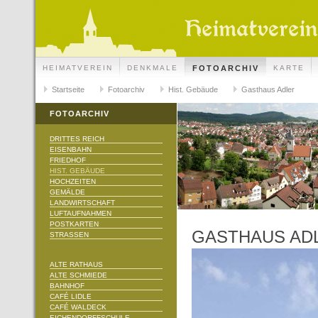
HEIMATVEREIN
DENKMALE
FOTOARCHIV
KARTE
Startseite
Fotoarchiv
Hist. Gebäude
Gasthaus Adler
FOTOARCHIV
DRITTES REICH
EISENBAHN
FRIEDHOF
HIST. GEBÄUDE
HOCHZEITEN
GEMÄLDE
LANDWIRTSCHAFT
LUFTAUFNAHMEN
POSTKARTEN
GASTHAUS AD
STRASSEN
ALTE RATHAUS
ALTE SCHMIEDE
BAHNHOF
CAFÉ LIDLE
CAFÉ WALDECK
EICHENDORFFSCHULE