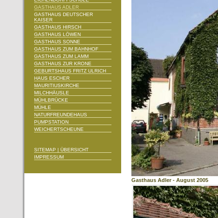
GASTHAUS ADLER
GASTHAUS DEUTSCHER
KAISER
GASTHAUS HIRSCH
GASTHAUS LÖWEN
GASTHAUS SONNE
GASTHAUS ZUM BAHNHOF
GASTHAUS ZUM LAMM
GASTHAUS ZUR KRONE
GEBURTSHAUS FRITZ ULRICH
HAUS ESCHER
MAURITIUSKIRCHE
MILCHHÄUSLE
MÜHLBRÜCKE
MÜHLE
NATURFREUNDEHAUS
PUMPSTATION
WEICHERTSCHEUNE
SITEMAP | ÜBERSICHT
IMPRESSUM
Gasthaus Adler - August 2005