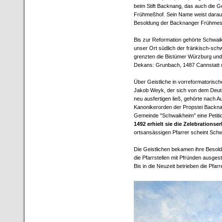
beim Stift Backnang, das auch die Ge
Frühmeßhof. Sein Name weist darauf
Besoldung der Backnanger Frühmess
Bis zur Reformation gehörte Schwai
unser Ort südlich der fränkisch-sch
grenzten die Bistümer Würzburg und
Dekans: Grunbach, 1487 Cannstatt 
Über Geistliche in vorreformatorische
Jakob Weyk, der sich von dem Deut
neu ausfertigen ließ, gehörte nach 
Kanonikerorden der Propstei Backnan
Gemeinde "Schwaikheim" eine Petitio
1492 erhielt sie die Zelebrationse
ortsansässigen Pfarrer scheint Schw
Die Geistlichen bekamen ihre Besold
die Pfarrstellen mit Pfründen ausges
Bis in die Neuzeit betrieben die Pfarr