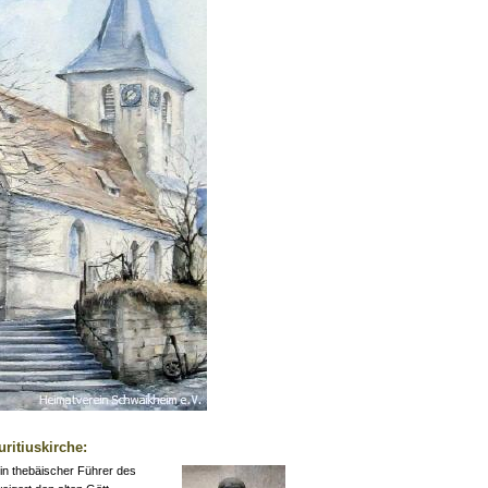
ritiuskirche:
in thebäischer Führer des