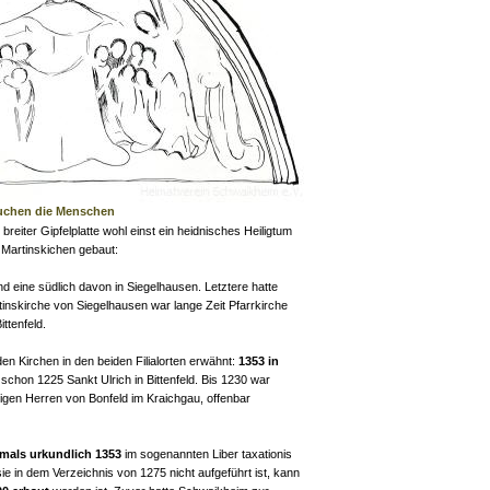
uchen die Menschen
iter Gipfelplatte wohl einst ein heidnisches Heiligtum
 Martinskichen gebaut:
nd eine südlich davon in Siegelhausen. Letztere hatte
tinskirche von Siegelhausen war lange Zeit Pfarrkirche
ttenfeld.
en Kirchen in den beiden Filialorten erwähnt:
1353 in
schon 1225 Sankt Ulrich in Bittenfeld. Bis 1230 war
igen Herren von Bonfeld im Kraichgau, offenbar
tmals urkundlich 1353
im sogenannten Liber taxationis
e in dem Verzeichnis von 1275 nicht aufgeführt ist, kann