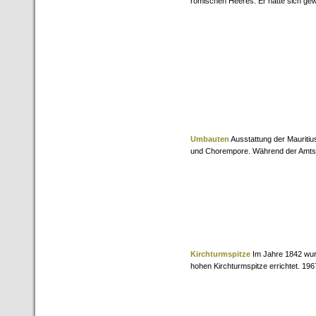
römischen Heeres. Er hatte sich gewe
Umbauten
Ausstattung der Mauritius
und Chorempore. Während der Amtsze
Kirchturmspitze
Im Jahre 1842 wur
hohen Kirchturmspitze errichtet. 196