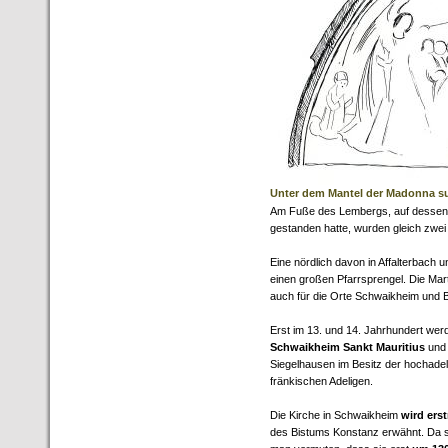
Unter dem Mantel der Madonna s
Am Fuße des Lembergs, auf dessen bre
gestanden hatte, wurden gleich zwei
Eine nördlich davon in Affalterbach u
einen großen Pfarrsprengel. Die Mar
auch für die Orte Schwaikheim und Bi
Erst im 13. und 14. Jahrhundert werd
Schwaikheim Sankt Mauritius
und 
Siegelhausen im Besitz der hochadel
fränkischen Adeligen.
Die Kirche in Schwaikheim
wird ers
des Bistums Konstanz erwähnt. Da si