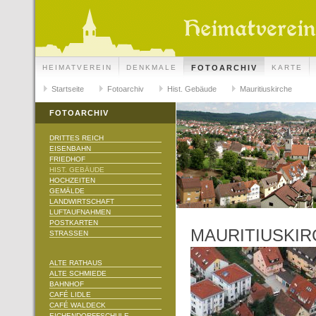
HEIMATVEREIN
DENKMALE
FOTOARCHIV
KARTE
Startseite
Fotoarchiv
Hist. Gebäude
Mauritiuskirche
FOTOARCHIV
DRITTES REICH
EISENBAHN
FRIEDHOF
HIST. GEBÄUDE
HOCHZEITEN
GEMÄLDE
LANDWIRTSCHAFT
LUFTAUFNAHMEN
POSTKARTEN
MAURITIUSKIR
STRASSEN
ALTE RATHAUS
ALTE SCHMIEDE
BAHNHOF
CAFÉ LIDLE
CAFÉ WALDECK
EICHENDORFFSCHULE