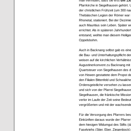
man vermuten, dass sie erst
um 130
Pfarrkirche in Siegelhausen gehört. U
der christlichen Frühzeit (um 300 n
Thebäischen Legion der Römer war i
Rhonetal, stationiert. Bei der Dezim
auch Mauritius sein Leben. Später wu
errichtet. Als in späteren Jahrhunder
entstand, weihte man diesem Heilige
Oppelsbohm.
Auch in Backnang selbst gab es eine
die Bau- und Unterhaltungspflicht de
weisen auf die kirchlichen Verhältnis
Augustinerkonvent zu Backnang mit e
Quartsteuer von Siegelhausen des do
von Hewen gestattete dem Propst des
den Filialen Bittenfeld und Schwaik
Ordensgeistliche versehen zu lasse
und sich von der Pfarrei Siegelhause
Siegelhausen, die fränkische Missio
verlor im Laufe der Zeit seine Bedeu
vergrößerten und mit der wachsend
Für die Versorgung des Pfarrers besa
Einkünften daraus wurde der Pfarrer
dem hiesigen Widumgut des Stifts (d
Faselviehs (Stier, Eber, Ziegenbock) 