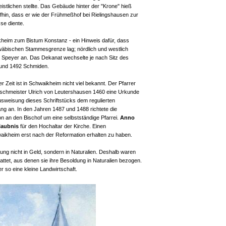
istlichen stellte. Das Gebäude hinter der "Krone" hieß
hin, dass er wie der Frühmeßhof bei Rielingshausen zur
e diente.
kheim zum Bistum Konstanz - ein Hinweis dafür, dass
wäbischen Stammesgrenze lag; nördlich und westlich
 Speyer an. Das Dekanat wechselte je nach Sitz des
und 1492 Schmiden.
r Zeit ist in Schwaikheim nicht viel bekannt. Der Pfarrer
schmeister Ulrich von Leutershausen 1460 eine Urkunde
Ausweisung dieses Schriftstücks dem regulierten
g an. In den Jahren 1487 und 1488 richtete die
n an den Bischof um eine selbstständige Pfarrei.
Anno
rlaubnis
für den Hochaltar der Kirche. Einen
aikheim erst nach der Reformation erhalten zu haben.
ung nicht in Geld, sondern in Naturalien. Deshalb waren
tattet, aus denen sie ihre Besoldung in Naturalien bezogen.
er so eine kleine Landwirtschaft.