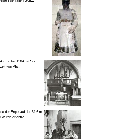
igert den alten Gött...
kirche bis 1964 mit Seiten-
it von Pfa...
de der Engel auf der 34,6 m
7 wurde er entro...