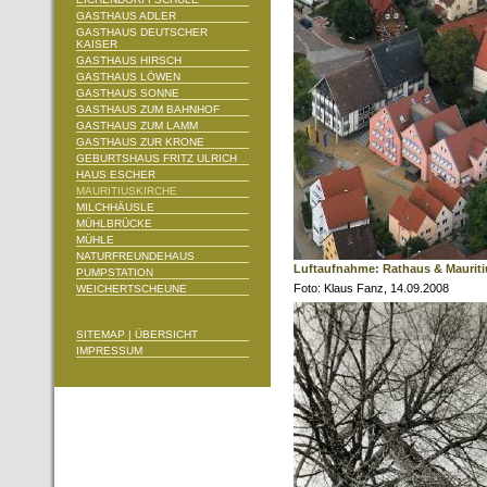
GASTHAUS ADLER
GASTHAUS DEUTSCHER
KAISER
GASTHAUS HIRSCH
GASTHAUS LÖWEN
GASTHAUS SONNE
GASTHAUS ZUM BAHNHOF
GASTHAUS ZUM LAMM
GASTHAUS ZUR KRONE
GEBURTSHAUS FRITZ ULRICH
HAUS ESCHER
MAURITIUSKIRCHE
MILCHHÄUSLE
MÜHLBRÜCKE
MÜHLE
NATURFREUNDEHAUS
Luftaufnahme: Rathaus & Mauriti
PUMPSTATION
Foto: Klaus Fanz, 14.09.2008
WEICHERTSCHEUNE
SITEMAP | ÜBERSICHT
IMPRESSUM