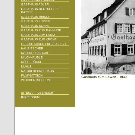
GASTHAUS ADLER
GASTHAUS DEUTSCHER
KAISER
GASTHAUS HIRSCH
GASTHAUS LÖWEN
GASTHAUS SONNE
GASTHAUS ZUM BAHNHOF
GASTHAUS ZUM LAMM
GASTHAUS ZUR KRONE
GEBURTSHAUS FRITZ ULRICH
HAUS ESCHER
MAURITIUSKIRCHE
MILCHHÄUSLE
MÜHLBRÜCKE
MÜHLE
NATURFREUNDEHAUS
PUMPSTATION
Gasthaus zum Löwen - 1930
WEICHERTSCHEUNE
SITEMAP | ÜBERSICHT
IMPRESSUM