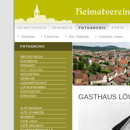
HEIMATVEREIN
DENKMALE
FOTOARCHIV
KARTE
Startseite
Fotoarchiv
Hist. Gebäude
Gasthaus Löwen
FOTOARCHIV
DRITTES REICH
EISENBAHN
FRIEDHOF
HIST. GEBÄUDE
HOCHZEITEN
GEMÄLDE
LANDWIRTSCHAFT
LUFTAUFNAHMEN
POSTKARTEN
GASTHAUS L
STRASSEN
ALTE RATHAUS
ALTE SCHMIEDE
BAHNHOF
CAFÉ LIDLE
CAFÉ WALDECK
EICHENDORFFSCHULE