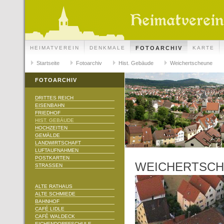
HEIMATVEREIN
DENKMALE
FOTOARCHIV
KARTE
Startseite
Fotoarchiv
Hist. Gebäude
Weichertscheune
FOTOARCHIV
DRITTES REICH
EISENBAHN
FRIEDHOF
HIST. GEBÄUDE
HOCHZEITEN
GEMÄLDE
LANDWIRTSCHAFT
LUFTAUFNAHMEN
POSTKARTEN
WEICHERTSC
STRASSEN
ALTE RATHAUS
ALTE SCHMIEDE
BAHNHOF
CAFÉ LIDLE
CAFÉ WALDECK
EICHENDORFFSCHULE