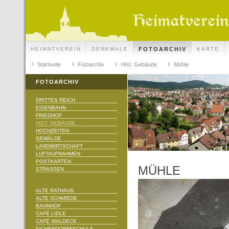
HEIMATVEREIN
DENKMALE
FOTOARCHIV
KARTE
Startseite
Fotoarchiv
Hist. Gebäude
Mühle
FOTOARCHIV
DRITTES REICH
EISENBAHN
FRIEDHOF
HIST. GEBÄUDE
HOCHZEITEN
GEMÄLDE
LANDWIRTSCHAFT
LUFTAUFNAHMEN
POSTKARTEN
MÜHLE
STRASSEN
ALTE RATHAUS
ALTE SCHMIEDE
BAHNHOF
CAFÉ LIDLE
CAFÉ WALDECK
EICHENDORFFSCHULE