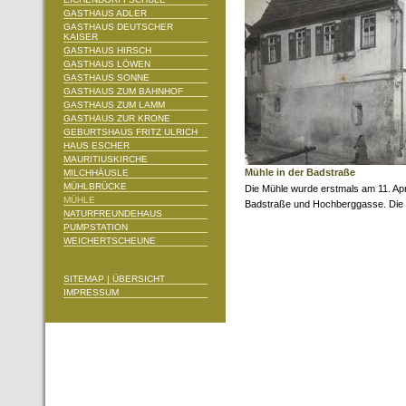
GASTHAUS ADLER
GASTHAUS DEUTSCHER
KAISER
GASTHAUS HIRSCH
GASTHAUS LÖWEN
GASTHAUS SONNE
GASTHAUS ZUM BAHNHOF
GASTHAUS ZUM LAMM
GASTHAUS ZUR KRONE
GEBURTSHAUS FRITZ ULRICH
HAUS ESCHER
MAURITIUSKIRCHE
Mühle in der Badstraße
MILCHHÄUSLE
MÜHLBRÜCKE
Die Mühle wurde erstmals am 11. Apr
MÜHLE
Badstraße und Hochberggasse. Die P
NATURFREUNDEHAUS
PUMPSTATION
WEICHERTSCHEUNE
SITEMAP | ÜBERSICHT
IMPRESSUM